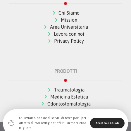
Chi Siamo
Mission
Area Universitaria
Lavora con noi
Privacy Policy
PRODOTTI
Traumatologia
Medicina Estetica
Odontostomatologia
Utilizziamo cookie di servizi di terze parti per
attività di marketing per offrirti un'esperienza
Accetta e Chiudi
migliore.
© Copywrite 2026 All Rights Reserved The Wave Innovation -