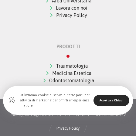
Area Universitaria
Lavora con noi
Privacy Policy
PRODOTTI
Traumatologia
Medicina Estetica
Odontostomatologia
Utilizziamo cookie di servizi di terze parti per
attività di marketing per offrirti un'esperienza
Accetta e Chiudi
migliore.
© Copywrite 2026 All Rights Reserved The Wave Innovation -
Monsignor Luigi Bellotti, 16 - 37139 Verona - P.Iva 04396790232
Privacy Policy