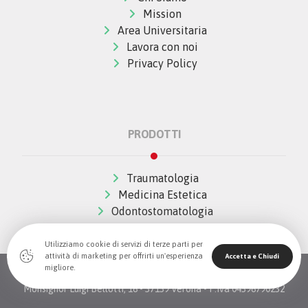
Mission
Area Universitaria
Lavora con noi
Privacy Policy
PRODOTTI
Traumatologia
Medicina Estetica
Odontostomatologia
Utilizziamo cookie di servizi di terze parti per
attività di marketing per offrirti un'esperienza
Accetta e Chiudi
migliore.
© Copywrite 2026 All Rights Reserved The Wave Innovation -
Monsignor Luigi Bellotti, 16 - 37139 Verona - P.Iva 04396790232