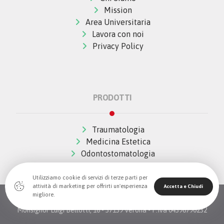
Mission
Area Universitaria
Lavora con noi
Privacy Policy
PRODOTTI
Traumatologia
Medicina Estetica
Odontostomatologia
Utilizziamo cookie di servizi di terze parti per
attività di marketing per offrirti un'esperienza
Accetta e Chiudi
migliore.
© Copywrite 2026 All Rights Reserved The Wave Innovation -
Monsignor Luigi Bellotti, 16 - 37139 Verona - P.Iva 04396790232