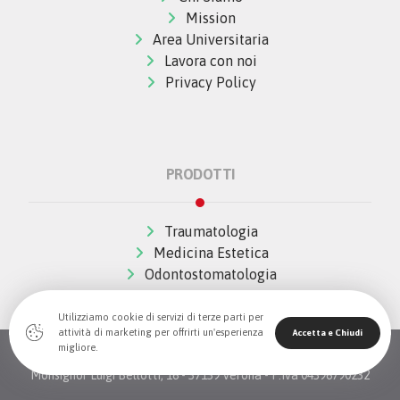
Mission
Area Universitaria
Lavora con noi
Privacy Policy
PRODOTTI
Traumatologia
Medicina Estetica
Odontostomatologia
Utilizziamo cookie di servizi di terze parti per
attività di marketing per offrirti un'esperienza
Accetta e Chiudi
migliore.
© Copywrite 2026 All Rights Reserved The Wave Innovation -
Monsignor Luigi Bellotti, 16 - 37139 Verona - P.Iva 04396790232