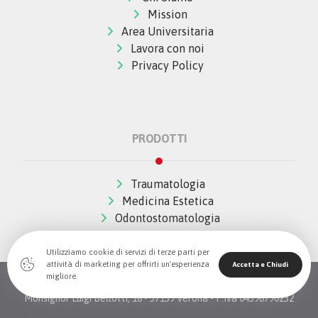
Mission
Area Universitaria
Lavora con noi
Privacy Policy
PRODOTTI
Traumatologia
Medicina Estetica
Odontostomatologia
Utilizziamo cookie di servizi di terze parti per
attività di marketing per offrirti un'esperienza
Accetta e Chiudi
migliore.
© Copywrite 2026 All Rights Reserved The Wave Innovation -
Monsignor Luigi Bellotti, 16 - 37139 Verona - P.Iva 04396790232